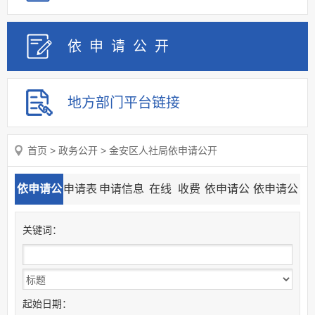
依申请
公
开
地方部门
平台链接
首页
>
政务公开
>
金安区人社局依申请公开
依申请公
申请表
申请信息
在线
收费
依申请公
依申请公
开目录
下载
流程图
申请
标准
开查询
开统计
关
键
词：
起始日期：