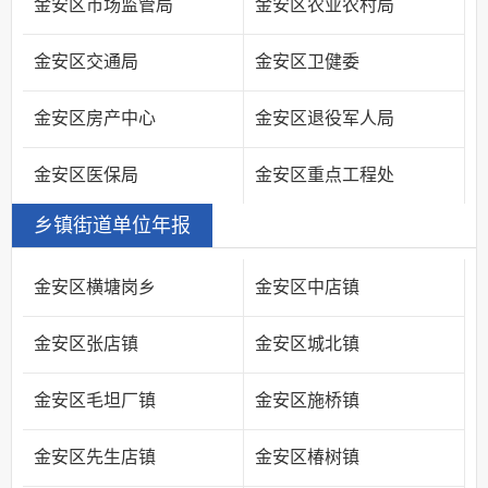
金安区市场监管局
金安区农业农村局
金安区交通局
金安区卫健委
金安区房产中心
金安区退役军人局
金安区医保局
金安区重点工程处
乡镇街道单位年报
金安区横塘岗乡
金安区中店镇
金安区张店镇
金安区城北镇
金安区毛坦厂镇
金安区施桥镇
金安区先生店镇
金安区椿树镇