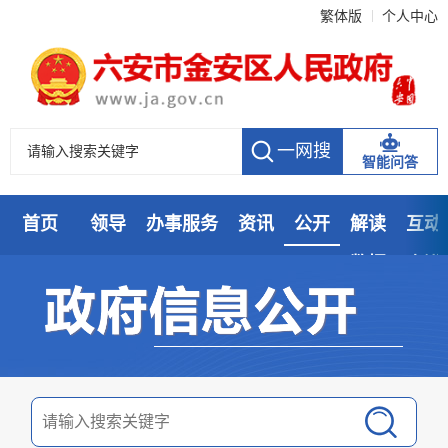
繁体版
个人中心
智能问答
首页
领导
办事服务
资讯
公开
解读
互动
数据
走进