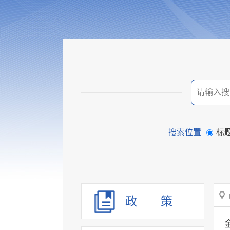
搜索位置
标
政 策