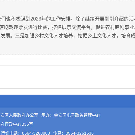
们也积极谋划2023年的工作安排。除了继续开展刚刚介绍的
西庐剧戏迷票友进行比赛，搭建展示交流平台，促进农村庐剧事
业发展。三是加强乡村文化人才培养，挖掘乡土文化人才，培育
金安区人民政府办公室
承办：金安区电子政务管理中心
府行政中心B36室
运维电话：0564-3268803
传真：0564-3261636