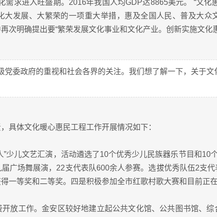
化需求进入旺盛期。2016年我国人均GDP达8865美元。 “
化大发展、大繁荣的一项重大举措，惠及全国人民、普及大众
再次明确提出要“繁荣发展文化事业和文化产业。创新实施文化惠
级党委政府的重视和社会各界的关注。我们想了解一下，关于文
责，具体文化暖心惠民工程工作开展情况如下：
人”少儿文艺汇演，活动遴选了10个优秀少儿民族器乐节目和10
届广场舞展演，22支代表队600余人参赛。选拔优秀队伍2支
获得一等奖和二等奖。四是积极参加全市红歌村歌大赛和目前正
费开放工作。金安区较好地建立起公共文化馆、公共图书馆、综