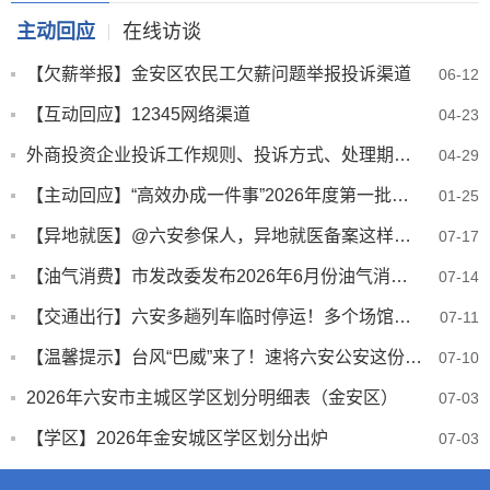
主动回应
在线访谈
【欠薪举报】金安区农民工欠薪问题举报投诉渠道
06-12
【互动回应】12345网络渠道
04-23
外商投资企业投诉工作规则、投诉方式、处理期限、投诉渠道（含金安区）
04-29
【主动回应】“高效办成一件事”2026年度第一批重点事项清单
01-25
【异地就医】@六安参保人，异地就医备案这样办！
07-17
【油气消费】市发改委发布2026年6月份油气消费情况
07-14
【交通出行】六安多趟列车临时停运！多个场馆、景区临时闭园！最新预警、提示！
07-11
【温馨提示】台风“巴威”来了！速将六安公安这份安全指南转发给身边人！
07-10
2026年六安市主城区学区划分明细表（金安区）
07-03
【学区】2026年金安城区学区划分出炉
07-03