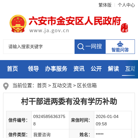
繁体版
个人中心
智能问答
首页
领导
办事服务
资讯
公开
解读
互动
数据
走进
当前位置：
首页
>
互动交流
>
区长信箱
村干部进两委有没有学历补助
0924585636375
2026-01-04
信件编号：
来信时间：
8
09:58
信件类型：
我要咨询
姓名：
*****