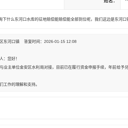
姓名：
*
边咨询下什么东河口水库的征地赔偿能赔偿能全部到位呢，我们这边是东河口
河口镇 答复时间：2026-01-15 12:08
人：您好！
与业主单位金安区水利局对接，目前已在履行资金申报手续，年前给予
。
们工作的理解和支持。