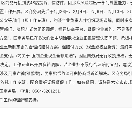
月起，区商务局接到该4S店投诉、信访件，因涉众风险超出一部门处置能力，
工作开展。区商务局先后于1月26日、2月4日、2月6日、2月10日、3月
公安等部门（即工作专班），约谈企业负责人并组织现场调解，同时多
管部门，履职方式为组织调解、搭建协商平台、督促企业履约，不具备行政
方案"，区商务局已在多次约谈中明确要求企业正视管理失职问题、承担
业重新制定更为合理的赔付方案。但赔付方式（现金或权益折算）最终
金支付。(2)关于"强制企业现金全额退赔"，因区商务局无行政执法权
制决定。工作专班已开展多轮调解，若企业拒不履行合理赔付义务，建议
涉及刑事诈骗(邓鹏案)，民事赔偿依法可由协商或诉讼解决。区商务局
依托工作专班，配合做好调解督促工作。如有疑问，请联系六安市市场监
安区商务局，电话：0564-3261231。
们工作的理解和支持。