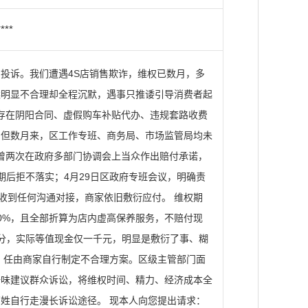
****
投诉。我们遭遇4S店销售欺诈，维权已数月，多
案明显不合理却全程沉默，遇事只推诿引导消费者起
店存在阴阳合同、虚假购车补贴代办、违规套路收费
。但数月来，区工作专班、商务局、市场监管局均未
店曾两次在政府多部门协调会上当众作出赔付承诺，
后拒不落实；4月29日区政府专班会议，明确责
收到任何沟通对接，商家依旧敷衍应付。 维权期
0%，且全部折算为店内虚高保养服务，不赔付现
分，实际等值现金仅一千元，明显是敷衍了事、糊
，任由商家自行制定不合理方案。区级主管部门面
一味建议群众诉讼，将维权时间、精力、经济成本全
姓自行走漫长诉讼途径。 现本人向您提出请求：