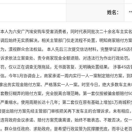
姓名：
*
本人为六安广汽埃安购车受害消费者，同时代表同批次二十余名车主实名
协调后始终无实质解决。相关主管部门仅走流程不处置，明知商家赔付方
为，漠视群众合法权益。 本人先后三次提交信访材料，完整举证该4S
，诉求依法立案查处、责令商家现金全额退赔、对违法行为作出行政处罚
罚，仅以正在调查无限拖延，无书面答复、无明确处置结果。 涉事4S
信。今年1月协调会上，商家承诺一周内实行一人一案制定赔付方案，到期
前拿出务实现金赔付方案、严格落实一人一案。时至今日，绝大多数车主未
套敷衍糊弄的赔付方案，完全脱离合理范畴。第一套仅按被骗金额赔付5
值严重缩水，使用周期长达十几年；第二套仅在原有基础上增加1万商城积
曾提出赔付方案先经主管部门审核把关再下发车主的合理诉求，未有相应
、违背政府会议承诺、赔付方案荒唐离谱，始终不敢表态、不敢否决，仅
。群众信任政府、求助政府，是希望行政监管为民撑腰兜底，而非让老百