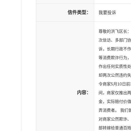
信件类型：
我要投诉
尊敬的洪飞区长：
次信访、多部门
诉，长期行政不作
等消费欺诈行为
作出任何实质性处
却两次公然违约失
令商家5月10日
内容：
间，商家仅推出两
金，实际赔付价
弄消费者。 我们
对商家公然欺诈
部转嫁给普通百姓