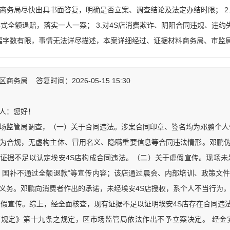
、商务局尽快出具书面答复，明确是否立案、调查结论及法定办结时限； 
式全额退赔，落实一人一案； 3.对4S店消费欺诈、阴阳合同违规、违
幅字数有限，事情无法详尽描述，本案详细经过、证据材料商务局、市监
务局 答复时间：2026-05-15 15:30
人：您好！
场监管局调查，（一）关于合同违法。涉案合同印章、签名均为邓鹏个人伪
为合规，无虚构主体、冒用名义、隐瞒重要信息等合同违法情形。邓鹏
证据不足以认定埃安4S店构成合同违法。（二）关于虚假宣传。现场未
、国补不通过全额退款”等宣传内容；该店通过晨会、内部培训、政策文
义务。邓鹏向消费者作出的承诺，未经埃安4S店授权，系个人不当行为，
虚假宣传。综上，经全面核查，现有证据不足以证明埃安4S店存在合同违
序规定》第十九条之规定，区市场监管局依法作出不予立案决定。 经金