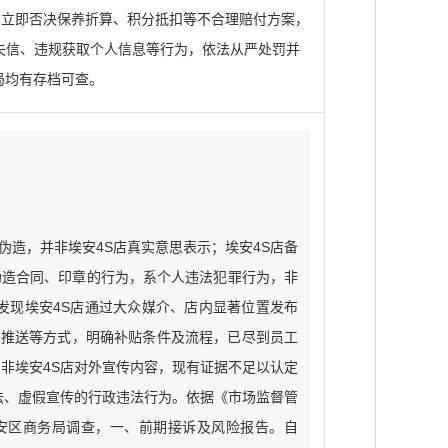
2.立即否决保养折算、积分抵扣等不合理赔付方案，
约失信、违规获取个人信息等行为，依法从严处罚并
局均有存档可查。
造，并非埃安4S店真实意思表示；埃安4S店备
伪造合同、印章的行为，系个人违法犯罪行为，非
发现埃安4S店通过大众媒介、店内显著位置发布
件推送等方式，明确补贴条件及流程，已尽到员工
非埃安4S店对外宣传内容，现有证据不足以认定
法、虚假宣传的行政违法行为。依据《市场监督管
安区商务局调查，一、前期接诉及风险报告。自