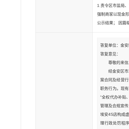
1.责令区市监局
强制商家以现金形
公示结果； 因篇
答复单位：金安区商
答复意见：
尊敬的来信
经金安区市
案合同及经营行
职务行为。现有
“全权代办补贴
管理及合规宣传
埃安4S店构成
理行政处罚程