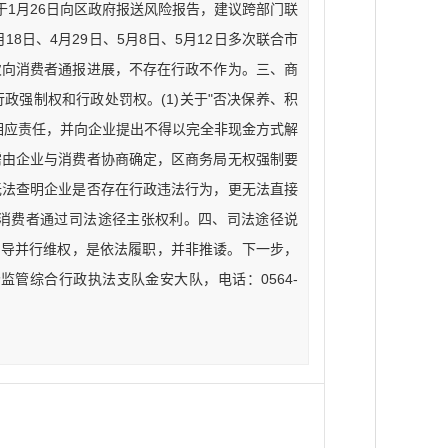
于1月26日向区政府报送风险报告，建议跨部门联
18日、4月29日、5月8日、5月12日多次联合市
次向消费者通报进展，不存在行政不作为。三、商
强制权和行政处罚权。(1)关于"否决保养、积
相应责任，并向企业提出不得以完全非现金方式解
需由企业与消费者协商确定，区商务局无权强制要
，无法查明企业是否存在行政违法行为，更无法直接
消费者通过司法途径主张权利。四、司法途径说
引导并行维权，是依法履职，并非推诿。下一步，
管综合行政执法支队金安大队，电话：0564-