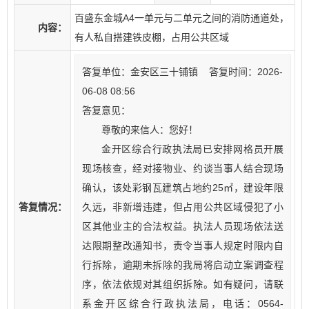
百盛东金城A4一单元与二单元之间的消防通道处，
内容：
有人私自搭建铁皮棚，占用公共区域
答复单位：金安区三十铺镇 答复时间：2026-
06-08 08:56
答复意见：
尊敬的来信人：您好！
金开区综合行政执法局已安排网格员开展
现场核查，经对接物业、约谈当事人结合现场
确认，该处彩钢瓦建筑占地约25㎡，建设年限
答复情况：
久远，非新增违建，但占用公共区域侵犯了小
区其他业主的合法权益。执法人员现场依法送
达限期整改通知书，责令当事人规定时限内自
行拆除，逾期未拆除的我局将启动立案调查程
序，依法依规对其组织拆除。如有疑问，请联
系金开区综合行政执法局，电话：0564-