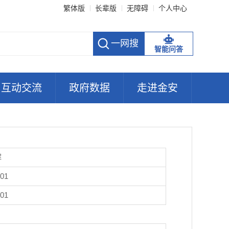
繁体版
长辈版
无障碍
个人中心
智能问答
互动交流
政府数据
走进金安
解
-01
-01