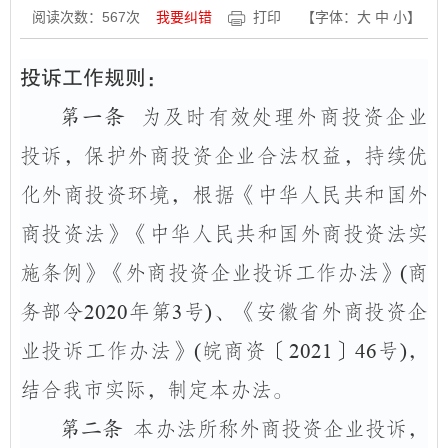
阅读次数：
567
次
我要纠错
打印
【字体：
大
中
小
】
投诉工作规则：
第一条
为及时有效处理外商投资企业
投诉，保护外商投资企业合法权益，持续优
化外商投资环境，根据
《中华人民共和国外
商投资法》《中华人民共和国外商投资法实
施条例》《外商投资企业
投诉
工作办法》
(
商
务部令
2020
年第
3
号
)
、《安徽省外商投资企
业投诉工作办法》
(
皖商资
〔
2021
〕
4
6
号
)
，
结合我市实际，制定
本
办法。
第二条
本办法所称外商投资企业投诉，