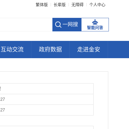
繁体版
长辈版
无障碍
个人中心
智能问答
互动交流
政府数据
走进金安
理
-27
-27