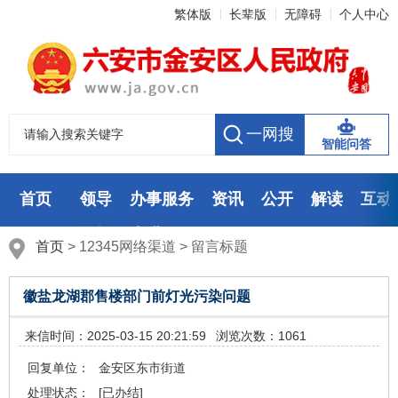
繁体版
长辈版
无障碍
个人中心
智能问答
首页
领导
办事服务
资讯
公开
解读
互动
数据
走进
首页
>
12345网络渠道
>
留言标题
徽盐龙湖郡售楼部门前灯光污染问题
来信时间：2025-03-15 20:21:59
浏览次数：1061
回复单位：
金安区东市街道
处理状态：
[已办结]