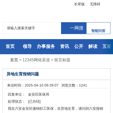
长辈版
无障碍
智能问答
首页
领导
办事服务
资讯
公开
解读
互动
数据
走进
首页
>
12345网络渠道
>
留言标题
异地生育报销问题
来信时间：2025-04-10 09:39:07
浏览次数：1241
回复单位：
金安区医保局
处理状态：
[已办结]
我在六安金安区缴纳职工医保，在异地生育，请问回六安报销