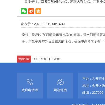
量少举行。或者离居民区远点，或者天数少点。声音小
发表于：2025-05-19 08:14:47
您好！您反映的“西商音乐节扰民”的问题，清水河街道
考，严禁举办户外音量较大的活动，确保中高考学子有一个安
返回列表
<
上一留言
|
下一留言
>
主办：六安市
地址：金安区政
政府电话簿
网站地图
邮编：237000