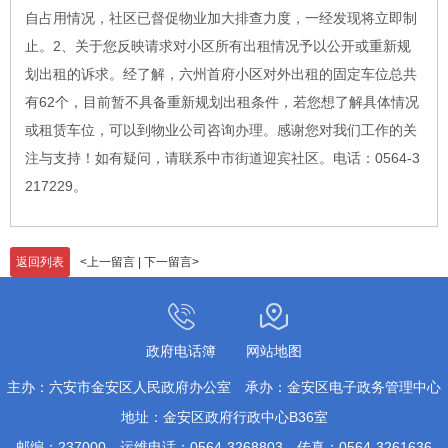
自占用情况，社区已督促物业加大排查力度，一经发现将立即制
止。2、关于您反映请求对小区所有出租情况予以公开或重新规
划出租的诉求。经了解，六州首府小区对外出租的固定车位总共
有62个，目前暂不具备重新规划出租条件，若您想了解具体情况
或租赁车位，可以到物业公司咨询办理。感谢您对我们工作的关
注与支持！如有疑问，请联系中市街道迎宾社区。电话：0564-3
217229。
返回列表
<
上一留言
|
下一留言
>
政府电话簿
网站地图
主办：六安市金安区人民政府办公室
承办：金安区电子政务管理中心
地址：金安区政府行政中心B36室
邮编：237000
运维电话：0564-3268803
传真：0564-3261636