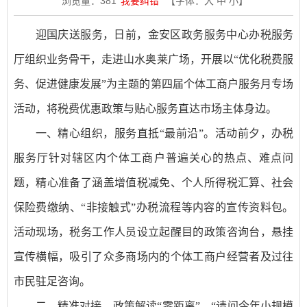
浏览量：
381
我要纠错
【字体：
大
中
小
】
迎国庆送服务，日前，金安区政务服务中心办税服务
厅组织业务骨干，走进山水奥莱广场，开展以“优化税费服
务、促进健康发展”为主题的第四届个体工商户服务月专场
活动，将税费优惠政策与贴心服务直达市场主体身边。
一、精心组织，服务直抵“最前沿”。活动前夕，办税
服务厅针对辖区内个体工商户普遍关心的热点、难点问
题，精心准备了涵盖增值税减免、个人所得税汇算、社会
保险费缴纳、“非接触式”办税流程等内容的宣传资料包。
活动现场，税务工作人员设立起醒目的政策咨询台，悬挂
宣传横幅，吸引了众多商场内的个体工商户经营者及过往
市民驻足咨询。
二、精准对接，政策解读“零距离”。“请问今年小规模