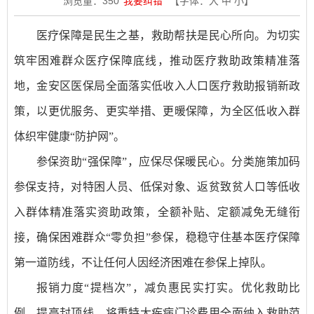
浏览量：
350
我要纠错
【字体：
大
中
小
】
医疗保障是民生之基，救助帮扶是民心所向。为切实
筑牢困难群众医疗保障底线，推动医疗救助政策精准落
地，金安区医保局全面落实低收入人口医疗救助报销新政
策，以更优服务、更实举措、更暖保障，为全区低收入群
体织牢健康“防护网”。
参保资助“强保障”，应保尽保暖民心。分类施策加码
参保支持，对特困人员、低保对象、返贫致贫人口等低收
入群体精准落实资助政策，全额补贴、定额减免无缝衔
接，确保困难群众“零负担”参保，稳稳守住基本医疗保障
第一道防线，不让任何人因经济困难在参保上掉队。
报销力度“提档次”，减负惠民实打实。优化救助比
例、提高封顶线，将重特大疾病门诊费用全面纳入救助范