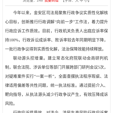
浏览量：
248
我要纠错
【字体：
大
中
小
】
今年以来，金安区司法局聚焦行政争议实质性化解核
心目标，创新推行行政调解“向前一步”工作法，着力提升
行政应诉工作质效。目前，行政机关负责人出庭应诉率保
持100%，行政诉讼成诉率、败诉率较去年同期明显下降，
一批行政争议得到实质性化解，法治保障效能持续释放。
联动源头控增量。建立常态化府院联动会商研判机
制，联合法院、涉诉单位等部门开展跨部门研判会议5次，
对疑难案件实行“一案一析”，全面查摆执法程序瑕疵、法
律适用偏差等共性问题，统一执法标准。通过提前介入、
靶向指导，从执法源头减少行政争议产生，有效压降成诉
风险。
行政应诉提质效。对涉企、涉民生高风险行政应诉案