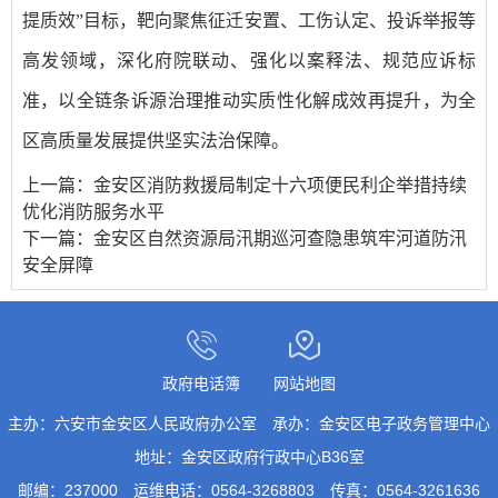
提质效”目标，靶向聚焦征迁安置、工伤认定、投诉举报等
高发领域，深化府院联动、强化以案释法、规范应诉标
准，以全链条诉源治理推动实质性化解成效再提升，为全
区高质量发展提供坚实法治保障。
上一篇：
金安区消防救援局制定十六项便民利企举措持续
优化消防服务水平
下一篇：
金安区自然资源局汛期巡河查隐患筑牢河道防汛
安全屏障
政府电话簿
网站地图
主办：六安市金安区人民政府办公室
承办：金安区电子政务管理中心
地址：金安区政府行政中心B36室
邮编：237000
运维电话：0564-3268803
传真：0564-3261636