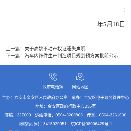
20
年
5
月
18
日
上一篇：
关于高姚不动产权证遗失声明
下一篇：
汽车内饰件生产制造项目规划预方案批前公示
政府电话簿
网站地图
主办：六安市金安区人民政府办公室
承办：金安区电子政务管理中心
地址：金安区政府行政中心B36室
邮编：237000
运维电话：0564-3268803
传真：0564-3261636
网站标识码：3415020051
皖ICP备08006429号-1