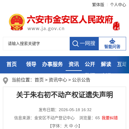
繁体版
个人中心
智能问答
首页
领导
办事服务
资讯
公开
解读
互动
数据
走进
当前位置：
首页
>
资讯中心
>
公示公告
关于朱右初不动产权证遗失声明
发布日期：2026-05-18 16:32
信息来源：金安区不动产登记中心
浏览量：
65
我要纠错
【字体：
大
中
小
】