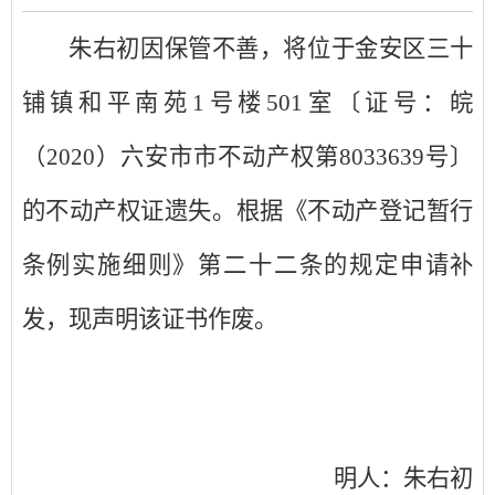
朱右初因保管不善
，
将
位于
金安区三十
铺镇和平南苑
1
号楼
501
室
〔证号：皖
（
202
0
）六安市
市
不动产权第
8033639
号〕
的不动产权证遗失
。根据《不动产登记暂行
条例实施细则》第二十二条的规定
申请补
发，现声明该证书作废
。
明人：朱右初