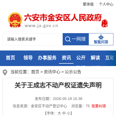
繁体版
个人中心
智能问答
首页
领导
办事服务
资讯
公开
解读
互动
数据
走进
当前位置：
首页
>
资讯中心
>
公示公告
关于王成志不动产权证遗失声明
发布日期：2026-05-18 16:38
信息来源：金安区不动产登记中心
浏览量：
75
我要纠错
【字体：
大
中
小
】