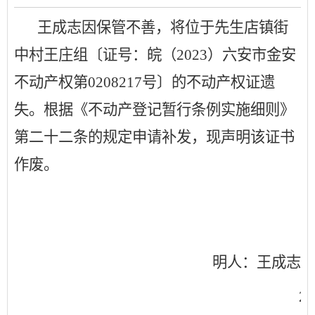
王成志因保管不善
，
将
位于
先生店镇街
中村王庄组
〔证号：皖（
202
3
）六安市
金安
不动产权第
0208217
号〕
的不动产权证遗
失
。根据《不动产登记暂行条例实施细则》
第二十二条的规定
申请补发，现声明该证书
作废
。
明人：王成志
20