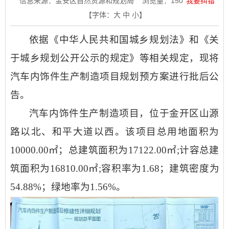
信息来源：金安区自然资源和规划局
浏览量：
150
我要纠错
【字体：
大
中
小
】
依据《中华人民共和国城乡规划法》和《关
于城乡规划公开公示的规定》等相关规定，现将
汽车内饰件生产制造项目规划预方案
进行批
后公
告
。
汽车内饰件生产制造项目
，位于金开区山源
路以北、和平大道以西
。
该项目总用地面积为
10000.00㎡；
总建筑面积
为
17122.00㎡
;
计容
总建
筑面积
为
16810.00㎡
;容积率
为
1.68
；建筑密度
为
54.88%
；绿地率
为
1.56%
。