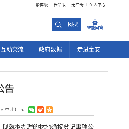
繁体版
长辈版
无障碍
个人中心
智能问答
互动交流
政府数据
走进金安
公告
大
中
小
】
，现就拟办理的林地确权登记事项公