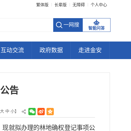
繁体版
长辈版
无障碍
个人中心
智能问答
互动交流
政府数据
走进金安
公告
大
中
小
】
，现就拟办理的林地确权登记事项公