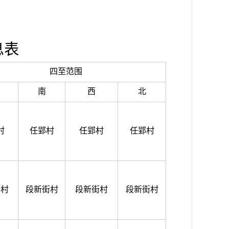
息表
四至范围
南
西
北
村
任郢村
任郢村
任郢村
街村
段新街村
段新街村
段新街村