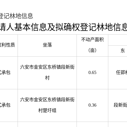
登记林地信息
请人基本信息及拟确权登记林地信
不动产面积
权利性质
坐落
（亩）
东
六安市金安区东桥镇
段新街
式承包
0.65
任郢
村
六安市金安区东桥镇段新街
式承包
0.36
段新
村楚圩组