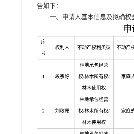
告如下：
一、
申请人基本信息及拟确权
申
序
权利人
不动产权利类型
不动产
号
林地承包经营
1
段宗好
权
/
林木所有权
/
家庭
林木使用权
林地承包经营
2
刘敬原
权
/
林木所有权
/
家庭
林木使用权
林地承包经营