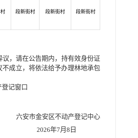
街村
段新街村
段新街村
段新街村
异议，请在公告期内，持有效身份证
议不成立，将依法给予办理林地承包
产登记窗口
六安市金安区不动产登记中心
2026
年
7
月
8
日