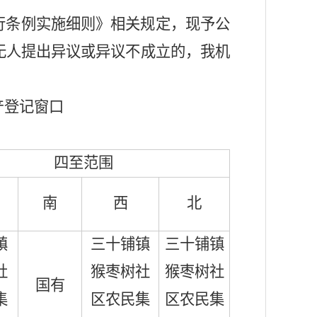
行条例实施细则》相关规定，现予公
无人提出异议或异议不成立的，我机
产登记窗口
四至范围
南
西
北
镇
三十铺镇
三十铺镇
社
猴枣树社
猴枣树社
国有
集
区农民集
区农民集