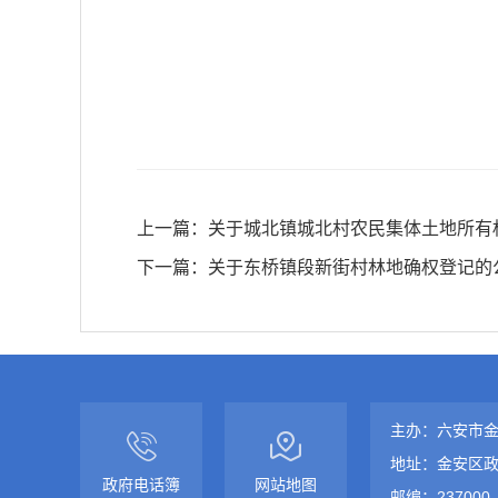
上一篇：
关于城北镇城北村农民集体土地所有
下一篇：
关于东桥镇段新街村林地确权登记的
主办：六安市
地址：金安区政
政府电话簿
网站地图
邮编：237000