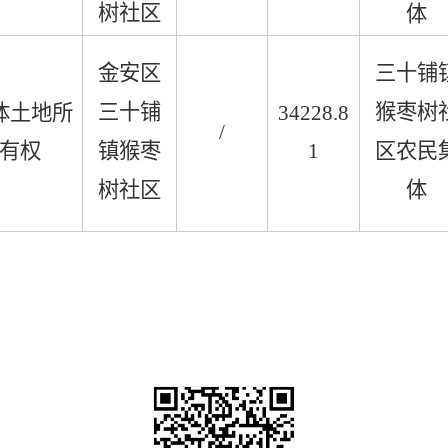
树社区
体
金安区
三十铺
三十铺
猴枣树
体土地所
34228.8
/
有权
镇猴枣
1
区农民
树社区
体