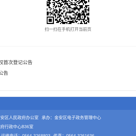
扫一扫在手机打开当前页
权首次登记公告
公告
金安区人民政府办公室
承办：金安区电子政务管理中心
府行政中心B36室
运维电话：0564-3268803
传真：0564-3261636