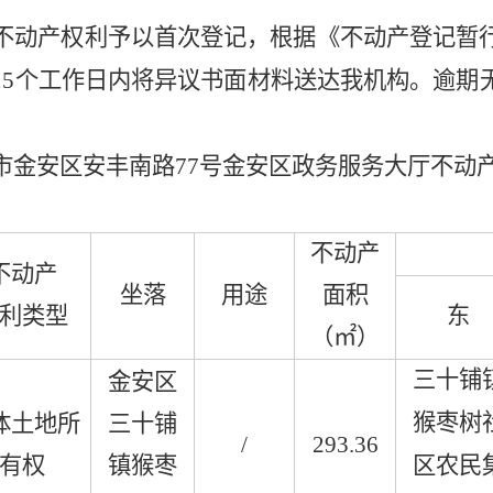
不动产权利予以首次登记，根据《不动产登记暂
15
个工作日内将异议书面材料送达我机构。逾期
市金安区安丰南路
77
号金安区政务服务大厅不动
不动产
不动产
坐落
用途
面积
利类型
东
（
㎡
）
三十铺
金安区
猴枣树
体土地所
三十铺
/
293.36
有权
镇猴枣
区农民