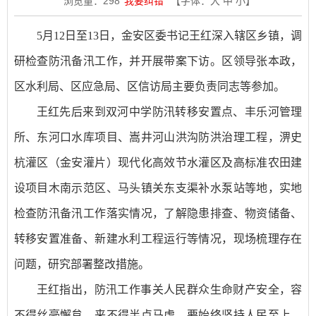
浏览量：
298
我要纠错
【字体：
大
中
小
】
5月12日至13日，金安区委书记王红深入辖区乡镇，调
研检查防汛备汛工作，并开展带案下访。区领导张本政，
区水利局、区应急局、区信访局主要负责同志等参加。
王红先后来到双河中学防汛转移安置点、丰乐河管理
所、东河口水库项目、嵩井河山洪沟防洪治理工程，淠史
杭灌区（金安灌片）现代化高效节水灌区及高标准农田建
设项目木南示范区、马头镇关东支渠补水泵站等地，实地
检查防汛备汛工作落实情况，了解隐患排查、物资储备、
转移安置准备、新建水利工程运行等情况，现场梳理存在
问题，研究部署整改措施。
王红指出，防汛工作事关人民群众生命财产安全，容
不得丝毫懈怠、来不得半点马虎。要始终坚持人民至上、