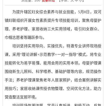
浏览量：
200
我要纠错
【字体：
大
中
小
】
为提升辖区妇女综合素养与就业技能，5月8日，双河
镇妇联组织开展女性素质提升专项技能培训，聚焦母婴护
理、养老护理、家居收纳三大实用领域，吸引妇女群众、
巾帼志愿者等踊跃参与。
培训坚持实用导向、实操优先，特邀专业讲师现场授
课，采用“理论讲解+示范教学+一对一指导”模式，将专业
技能转化为易学易懂、能用会用的实用本领。母婴护理课
围绕新生儿照料、科学喂养、基础护理等内容，规范操作
手法；养老护理课聚焦老年人居家照护，结合案例讲解实
用技巧；家居收纳课传授衣物整理、空间优化方法，助力
营造整洁宜居环境。
培训现场氛围浓厚，学员认真听讲、积极互动、反复