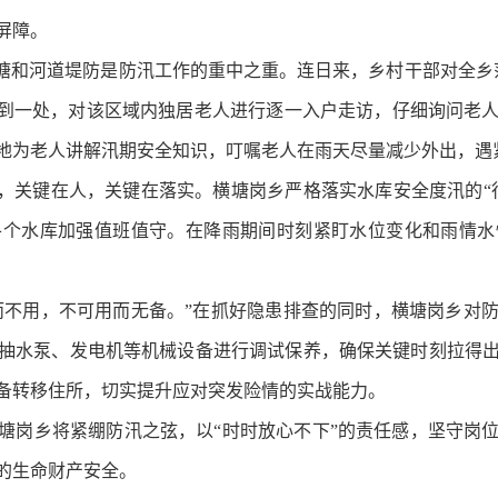
屏障。
山塘和河道堤防是防汛工作的重中之重。连日来，乡村干部对全乡
每到一处，对该区域内独居老人进行逐一入户走访，仔细询问老
地为老人讲解汛期安全知识，叮嘱老人在雨天尽量减少外出，遇
作，关键在人，关键在落实。横塘岗乡严格落实水库安全度汛的“
各个水库加强值班值守。在降雨期间时刻紧盯水位变化和雨情
备而不用，不可用而无备。”在抓好隐患排查的同时，横塘岗乡对
抽水泵、发电机等机械设备进行调试保养，确保关键时刻拉得
备转移住所，切实提升应对突发险情的实战能力。
塘岗乡将紧绷防汛之弦，以“时时放心不下”的责任感，坚守岗
的生命财产安全。