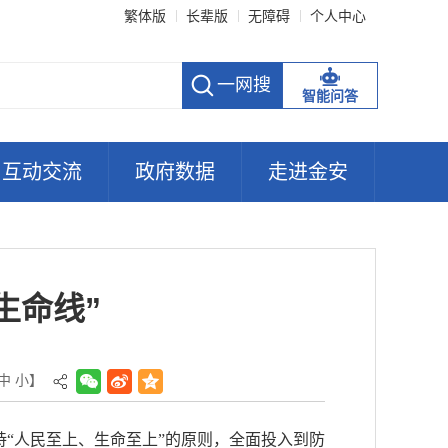
繁体版
长辈版
无障碍
个人中心
智能问答
互动交流
政府数据
走进金安
生命线”
中
小
】
持“人民至上、生命至上”的原则，全面投入到防