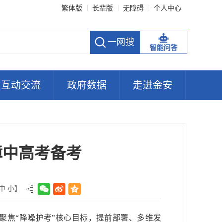
繁体版
长辈版
无障碍
个人中心
智能问答
互动交流
政府数据
走进金安
障中高考备考
中
小
】
聚焦“降噪护考”核心目标，提前部署、多维发