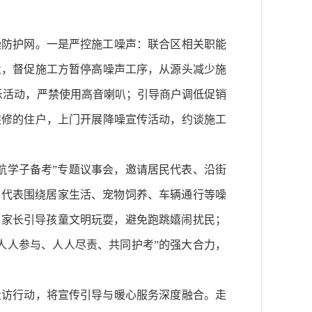
噪防护网。一是严控施工噪声：联合区相关职能
业，督促施工方暂停高噪声工序，从源头减少施
乐活动，严禁使用高音喇叭；引导商户调低促销
装修的住户，上门开展降噪宣传活动，约谈施工
航学子备考”专题议事会，邀请居民代表、沿街
方代表围绕居家生活、宠物饲养、车辆通行等噪
；家长引导孩童文明玩耍，避免跑跳嬉闹扰民；
人人参与、人人尽责、共同护考”的强大合力，
走访行动，将宣传引导与暖心服务深度融合。走