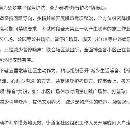
务为逐梦学子保驾护航，全力奏响“静音护考”协奏曲。
道坚持问题导向，多措并举开展噪声专项整治，全方位织密降
高考期间禁噪要求，考试时段全天禁止一切产生噪声的施工作
区广场、公园等公共场所，暂停广场舞、露天卡拉OK等户外娱
。三是减少装修噪声：联合辖区派出所，全面排查各小区正在
区环境安静有序。
下辖五里墩等社区主动作为，精心组织召开“减少生活噪音、护
交流、心贴心沟通”的方式，共商降噪护考良方。议事会上，各
项“静音”共识，如：小区广场休息时间禁止跳广场舞、打篮球
减少引擎噪声；提倡文明养犬，减少宠物产生的噪声。凝聚起“
动护考举措落地见效，街道各社区组织工作人员开展晚间入户