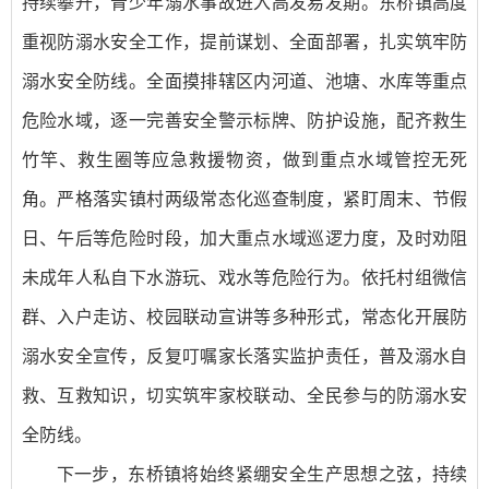
持续攀升，青少年溺水事故进入高发易发期。东桥镇高度
重视防溺水安全工作，提前谋划、全面部署，扎实筑牢防
溺水安全防线。全面摸排辖区内河道、池塘、水库等重点
危险水域，逐一完善安全警示标牌、防护设施，配齐救生
竹竿、救生圈等应急救援物资，做到重点水域管控无死
角。严格落实镇村两级常态化巡查制度，紧盯周末、节假
日、午后等危险时段，加大重点水域巡逻力度，及时劝阻
未成年人私自下水游玩、戏水等危险行为。依托村组微信
群、入户走访、校园联动宣讲等多种形式，常态化开展防
溺水安全宣传，反复叮嘱家长落实监护责任，普及溺水自
救、互救知识，切实筑牢家校联动、全民参与的防溺水安
全防线。
下一步，东桥镇将始终紧绷安全生产思想之弦，持续