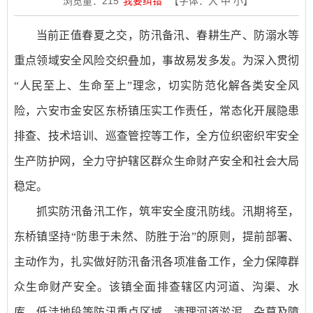
浏览量：
215
我要纠错
【字体：
大
中
小
】
当前正值春夏之交，防汛备汛、春耕生产、防溺水等
重点领域安全风险交织叠加，事故易发多发。为深入贯彻
“人民至上、生命至上”理念，切实防范化解各类安全风
险，六安市金安区东桥镇压实工作责任，常态化开展隐患
排查、技术培训、巡查管控等工作，全方位织密织牢安全
生产防护网，全力守护辖区群众生命财产安全和社会大局
稳定。
抓实防汛备汛工作，筑牢安全度汛防线。汛期将至，
东桥镇坚持“防患于未然、防胜于治”的原则，提前部署、
主动作为，扎实做好防汛备汛各项准备工作，全力保障群
众生命财产安全。该镇全面排查辖区内河道、沟渠、水
库、低洼地段等防汛重点区域，清理河道淤泥、杂草及障