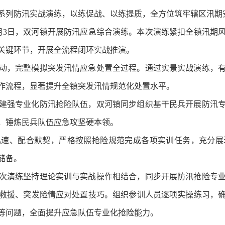
系列防汛实战演练，以练促战、以练提质，全方位筑牢辖区汛期
月3日，双河镇开展防汛应急综合演练。本次演练紧扣全镇汛期
关键环节，开展全流程闭环实战推演。
动，完整模拟突发汛情应急处置全过程。通过实景实战演练，
作流程，显著提升全镇突发汛情规范化处置水平。
建强专业化防汛抢险队伍，双河镇同步组织基干民兵开展防汛
，锤炼民兵队伍应急攻坚硬本领。
迅速、配合默契，严格按照抢险规范完成各项实训任务，充分展
储备。
次演练坚持理论实训与实战操作相结合，同步开展防汛抢险专
救援、突发险情应对处置技巧。组织参训人员逐项实操练习，
等问题，全面提升应急队伍专业化抢险能力。