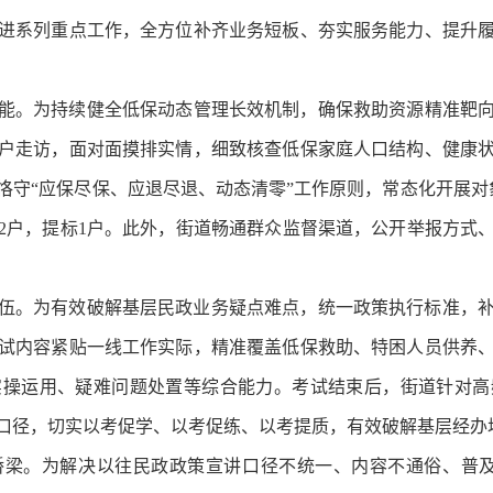
进系列重点工作，全方位补齐业务短板、夯实服务能力、提升
能。为持续健全低保动态管理长效机制，确保救助资源精准靶向困
户走访，面对面摸排实情，细致核查低保家庭人口结构、健康
恪守“应保尽保、应退尽退、动态清零”工作原则，常态化开展对
标2户，提标1户。此外，街道畅通群众监督渠道，公开举报方
伍。为有效破解基层民政业务疑点难点，统一政策执行标准，
试内容紧贴一线工作实际，精准覆盖低保救助、特困人员供养
实操运用、疑难问题处置等综合能力。考试结束后，街道针对高
口径，切实以考促学、以考促练、以考提质，有效破解基层经办
桥梁。为解决以往民政政策宣讲口径不统一、内容不通俗、普及