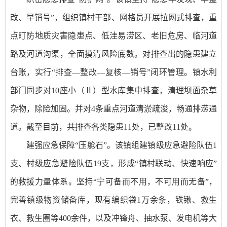
改、早销号”，组织镇村干部、网格员开展拉网式排查，重
点盯防地质灾害隐患点、低洼易涝区、老旧危房、临河道
路及河道沟渠，全面摸清风险底数。对排查出的隐患建立
台账，实行“排查—整改—复核—销号”闭环管理。镇水利
部门同步对10座小（Ⅱ）型水库集中排查，清理坝面杂草
杂物，除险加固。并对4条重点河道清淤疏浚，畅通排涝通
道。截至目前，共排查各类隐患11处，已整改11处。
建强应急保障“压舱石”。该镇组建镇级应急避险队伍1
支、村级应急避险队伍19支，形成“镇村联动、快速响应”
的救援力量体系。坚持“宁可备而不用，不可用而无备”，
完善镇级物资储备库，现有编织袋1万余条，铁锹、救生
衣、救生圈等400余件，以及冲锋舟、抽水泵、发电机等大