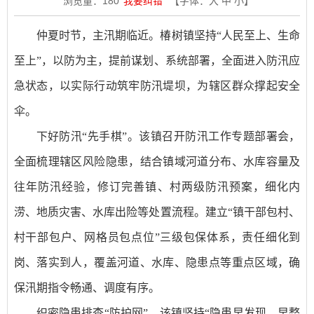
浏览量：
180
我要纠错
【字体：
大
中
小
】
仲夏时节，主汛期临近。椿树镇坚持“人民至上、生命
至上”，以防为主，提前谋划、系统部署，全面进入防汛应
急状态，以实际行动筑牢防汛堤坝，为辖区群众撑起安全
伞。
下好防汛“先手棋”。该镇召开防汛工作专题部署会，
全面梳理辖区风险隐患，结合镇域河道分布、水库容量及
往年防汛经验，修订完善镇、村两级防汛预案，细化内
涝、地质灾害、水库出险等处置流程。建立“镇干部包村、
村干部包户、网格员包点位”三级包保体系，责任细化到
岗、落实到人，覆盖河道、水库、隐患点等重点区域，确
保汛期指令畅通、调度有序。
织密隐患排查“防护网”。该镇坚持“隐患早发现、早整