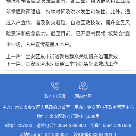
预报和预警信息发送至各村、各企业，帮助群众和企业提
前掌握降雨强度、持续时间及洪水发生可能性。此外，通
过入户宣传，普及防灾避险、自救互救技能，提升全民风
险意识和应急能力。截至目前，已开展村民组“板凳会”宣
讲52场，入户宣传覆盖2025户。
上一篇：
金安区东市街道聚焦群众关切提升治理质效
下一篇：
金安区清水河街道三举措抓实社会救助工作
政府电话簿
网站地图
主办：六安市金安区人民政府办公室
承办：金安区电子政务管理中心
地址：金安区政府行政中心B36室
邮编：237000
运维电话：0564-3268803
传真：0564-3261636
网站标识码：3415020051
皖ICP备08006429号-1