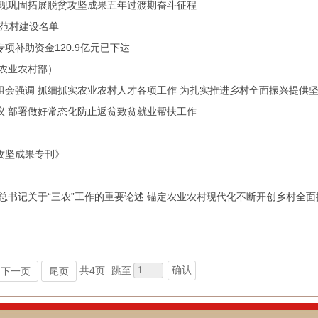
呈现巩固拓展脱贫攻坚成果五年过渡期奋斗征程
示范村建设名单
项补助资金120.9亿元已下达
（农业农村部）
组会强调 抓细抓实农业农村人才各项工作 为扎实推进乡村全面振兴提供
议 部署做好常态化防止返贫致贫就业帮扶工作
攻坚成果专刊》
总书记关于“三农”工作的重要论述 锚定农业农村现代化不断开创乡村全
确认
共4页
跳至
下一页
尾页