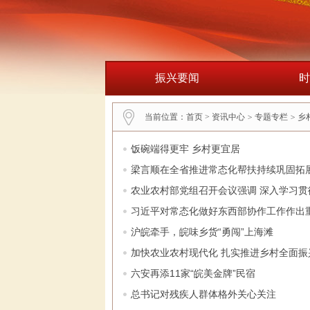
振兴要闻
时
当前位置：
首页
>
资讯中心
>
专题专栏
>
乡
饭碗端得更牢 乡村更宜居
梁言顺在全省推进常态化帮扶持续巩固拓展
农业农村部党组召开会议强调 深入学习贯
习近平对常态化做好东西部协作工作作出重
沪皖牵手，皖味乡货“勇闯”上海滩
加快农业农村现代化 扎实推进乡村全面振
六安再添11家“皖美金牌”民宿
总书记对残疾人群体格外关心关注