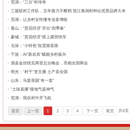
芜湖：“三分”村传奇
三届驻村工作队，五年接力不断档 垫江卷洞村种出优质品牌大米
芜湖：让乡村女性懂专业多增收
黄山：“赏花经济”开出“四季春”
蒙城：“赏花经济”搭上露营快车
当涂：“小特色”拓宽致富路
宁波：AI“新农具”赋能乡村振兴
泗县金丝绞瓜两登总台晚会，亮相全国两会
明光：“村干”变主播 土产卖全国
山东：马套茶园“有一套”
“土味直播”接地气提神气
芜湖：我在村中开飞机
共4页
首页
上一页
1
2
3
4
下一页
尾页