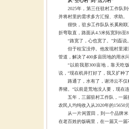
从“空心村”到“活力村”
2025年，第三任驻村工作
并将村里的需求多方汇报、求助。
很快，驻乡工作队队长奚刚联
折弯取直，路面从4.5米拓宽到6
“路宽了，心也宽了。”刘磊说
但于桂宝没停。他发现村里灌
管道，解决了400多亩田地的用水
“以前我那300亩地，靠天
说，“现在机井打好了，我又扩种了2
路通了，水有了，谢沛云不仅
养猪。“以前是荒地没人要，现在
五年，三届驻村工作队，一届
农民人均纯收入从2020年的15650
从一片闲置田，到一个品牌米
在老百姓的饭碗里，在一届又一届