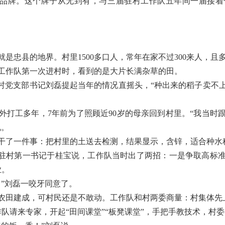
米”品牌。这个牌子从无到有，与三届驻村工作队五年间一届接
是忠县的地界。村里1500多口人，常年在家不过300来人，且
村工作队第一次进村时，看到的是大片长满杂草的田。
洞村党支部书记刘磊提起当年的情况直摇头，“种出来的稻子卖不
外打工多年，7年前为了照顾近90岁的母亲回到村里。“我当时
说。
干了一件事：把村里的土送去检测，结果显示，含锌，适合种水
任驻村第一书记于桂宝说，工作队当时出了两招：一是争取高标
业。
。”刘磊一咬牙同意了。
高标准农田建成，可村民还是不敢动。工作队和村两委商量：村集体
作队请来专家，开起“田间课堂”“板凳课堂”，手把手教技术，村