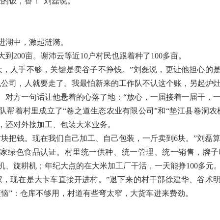
来的饭，香！”刘磊说。
进湖中，激起涟漪。
大到200亩。谢沛云等近10户村民也跟着种了100多亩。
大，人手不够，关键是卖谷子不挣钱。”刘磊说，更让他担心的
机公司，人就要走了。我最怕新来的工作队不认这个账，另起炉灶
。对方一句话让他悬着的心落了地：“放心，一届接着一届干，一
队帮着村里成立了“卷之道生态农业有限公司”和“垫江县卷洞农
，还对外接加工、包装大米业务。
才块把钱。现在我们自己加工、自己包装，一斤卖到6块。”刘磊
拿到国家绿色食品认证。村里统一供种、统一管理、统一销售，牌
机、旋耕机；年纪大点的在大米加工厂干活，一天能挣100多元
家，现在是大卡车直接开进村。”退下来的村干部徐建华、谷术
烦恼”：仓库不够用，村道有些弯太窄，大货车进来费劲。