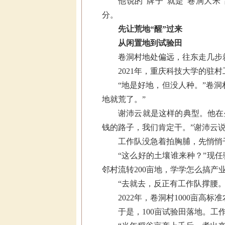
他说的“牌子”就是“卷洞大
分。
先让荒地“醒”过来
从闲置地到试验田
卷洞村地处偏远，往东走几步就
2021年，重庆科技大学的驻
“地是好地，但没人种。”卷
地就荒了。”
谢沛云就是这样的典型。他在
钱的路子，我们肯定干。”谢沛云
工作队没急着拍胸脯，先悄悄
“这么好的土壤谁来种？”现
邻村流转200亩地，学学怎么搞产
“去就去，反正有工作队撑腰
2022年，卷洞村1000亩
于是，100亩试验田落地。工