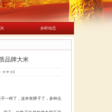
兴
乡村动态
质品牌大米
：
大
中
小
】
在不一样了，这米有牌子了，多种点