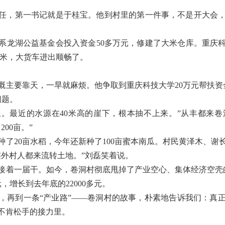
队到任，第一书记就是于桂宝。他到村里的第一件事，不是开大会
系龙湖公益基金会投入资金50多万元，修建了大米仓库。重庆科
至8米，大货车进出顺畅了。
。
溉主要靠天，一旱就麻烦。他争取到重庆科技大学20万元帮扶资
问题。
吃饭。最近的水源在40米高的崖下，根本抽不上来。”从丰都来
00亩。”
种了20亩水稻，今年还新种了100亩蜜本南瓜。村民黄泽木、谢
连外村人都来流转土地。”刘磊笑着说。
接着一届干。如今，卷洞村彻底甩掉了产业空心、集体经济空壳的
元，增长到去年底的22000多元。
，再到一条“产业路”——卷洞村的故事，朴素地告诉我们：真
不肯松手的接力里。