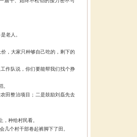
着一届干、始终不松劲的接力密不可
多是老人。
上价，大家只种够自己吃的，剩下的
跟工作队说，你们要能帮我们找个挣
稻。
准农田整治项目；二是鼓励刘磊先去
先上，种给村民看。
委会几个村干部卷起裤脚下了田。