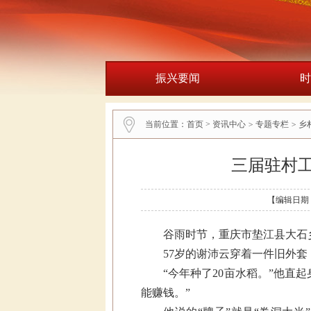
振兴要闻
时
当前位置：
首页
>
资讯中心
>
专题专栏
>
乡
三届驻村
【编辑日期：
谷雨时节，重庆市垫江县大石
57岁的谢沛云穿着一件旧外
“今年种了20亩水稻。”他
能赚钱。”