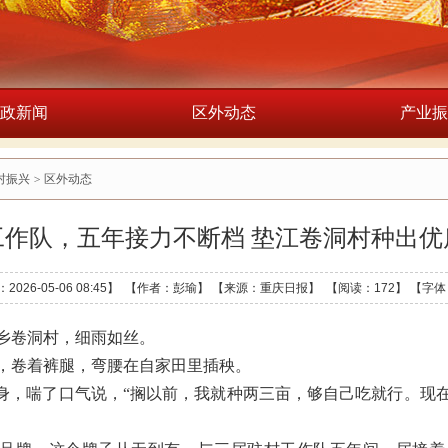
政新闻
区外动态
产业振
村振兴
>
区外动态
工作队，五年接力不断档 垫江卷洞村种出优
2026-05-06 08:45】 【作者：彭瑜】 【来源：重庆日报】 【阅读：
172】
【字体
乡卷洞村，细雨如丝。
套，卷着裤腿，弯腰在自家田里插秧。
直起身，喘了口气说，“搁以前，我就种两三亩，够自己吃就行。现