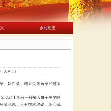
兴
乡村动态
体：
大
中
小
】
菜、奶白菜、豌豆尖等蔬菜经过采
马荣花对土地有一种融入骨子里的感
”马荣花说，只有技术过硬、细心栽