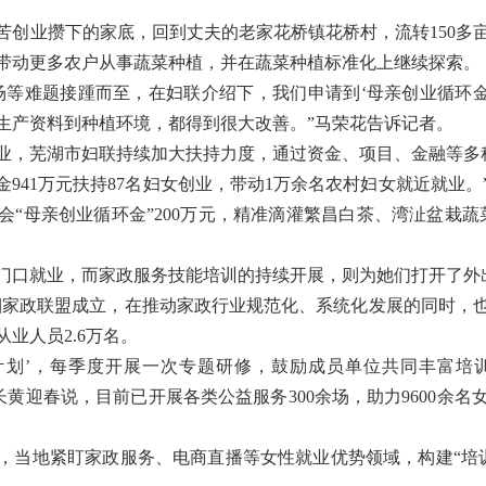
辛苦创业攒下的家底，回到丈夫的老家花桥镇花桥村，流转150多亩
带动更多农户从事蔬菜种植，并在蔬菜种植标准化上继续探索。
场等难题接踵而至，在妇联介绍下，我们申请到‘母亲创业循环金’
生产资料到种植环境，都得到很大改善。”马荣花告诉记者。
业，芜湖市妇联持续加大扶持力度，通过资金、项目、金融等多
金941万元扶持87名妇女创业，带动1万余名农村妇女就近就业
“母亲创业循环金”200万元，精准滴灌繁昌白茶、湾沚盆栽蔬
门口就业，而家政服务技能培训的持续开展，则为她们打开了外
巾帼家政联盟成立，在推动家政行业规范化、系统化发展的同时，
业人员2.6万名。
计划’，每季度开展一次专题研修，鼓励成员单位共同丰富培训
事长黄迎春说，目前已开展各类公益服务300余场，助力9600余
，当地紧盯家政服务、电商直播等女性就业优势领域，构建“培训