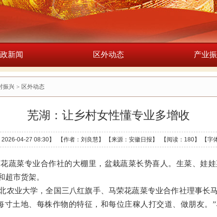
政新闻
区外动态
产业振
村振兴
>
区外动态
芜湖：让乡村女性懂专业多增收
026-04-27 08:30】 【作者：刘良慧】 【来源：安徽日报】 【阅读：
180】
【字
荣花蔬菜专业合作社的大棚里，盆栽蔬菜长势喜人。生菜、娃娃
和超市货架。
北农业大学，全国三八红旗手、马荣花蔬菜专业合作社理事长
每寸土地、每株作物的特征，和每位庄稼人打交道、做朋友。