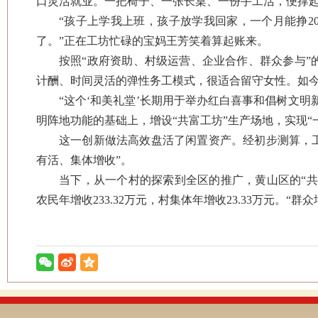
口灵活就业。一把椅子、一张长桌、一份手工活，便撑起
“孩子上学我上班，孩子放学我回家，一个月能挣2
了。”正在工坊忙碌的宝妈王芳笑着算起账来。
按照“政府资助、村级运营、企业合作、群众参与
计酬、时间灵活的弹性务工模式，很适合留守女性。如
“这个‘和美礼堂’长期用于举办红白喜事和倡树文明
明阵地功能的基础上，增设“共富工坊”生产场地，实现“
这一创新做法高效盘活了闲置资产。经初步测算，
有活、集体增收”。
当下，从一个村的探索到全区的推广，黄山区的“共
农民年增收233.32万元，村集体年增收23.33万元。