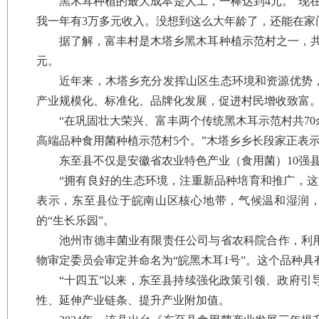
黑木耳种植的最大成本是人工，一棒达到4元。“现
我一年有3万多元收入。没想到这么大年龄了，还能在家
据了解，富丰村是木塔乡黑木耳种植示范村之一，共
元。
近年来，木塔乡充分发挥山区生态环境和资源优势
产业规模化、标准化、品牌化发展，促进村民增收致富
“在巩固壮大荣兴、富丰两个传统黑木耳示范村共7
高端品种食用菌种植示范村5个。”木塔乡乡长段家正表示，
东至县不仅是安徽省农业特色产业（食用菌）10强
“拥有良好的生态环境，注重新品种培育和推广，
表示，东至县位于皖南山区核心地带，气候温和湿润，
的“生长乐园”。
池州市德丰菌业有限责任公司与省农科院合作，利用
物审定委员会审定并命名为“皖黑木耳1号”。这个品种
“十四五”以来，东至县持续强化政策引领、政府
性、延伸产业链条、提升产业附加值。