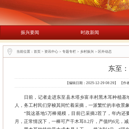
振兴要闻
时政新闻
当前位置：
首页
>
资讯中心
>
专题专栏
>
乡村振兴
>
区外动态
东至：
【编辑日期：2025-12-29 08:29】
日前，记者走进东至县木塔乡富丰村黑木耳种植基
人，务工村民们穿梭其间忙着采摘，一派繁忙的丰收景
“我这基地5万棒规模，目前已采摘2茬了，年内还
月，正常情况下，一棒可产干木耳0.2斤，产值约6元，