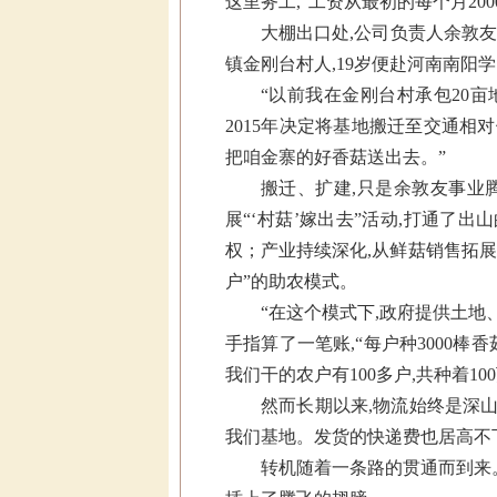
这里务工,“工资从最初的每个月200
大棚出口处,公司负责人余敦友
镇金刚台村人,19岁便赴河南南阳
“以前我在金刚台村承包20亩
2015年决定将基地搬迁至交通相
把咱金寨的好香菇送出去。”
搬迁、扩建,只是余敦友事业腾
展“‘村菇’嫁出去”活动,打通了出
权；产业持续深化,从鲜菇销售拓展
户”的助农模式。
“在这个模式下,政府提供土地
手指算了一笔账,“每户种3000棒香
我们干的农户有100多户,共种着10
然而长期以来,物流始终是深山
我们基地。发货的快递费也居高不
转机随着一条路的贯通而到来