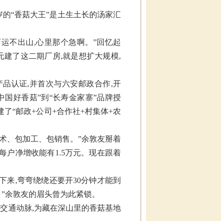
岁的“香菇大王”是土生土长的汤家汇
西运不出山,心里那个急啊。”回忆起
元建了这二期厂房,就是想扩大规模,
产品认证,并首次与六安邮政合作,开
“中国好香菇”到“长寿金家寨”品牌授
了“邮政+公司+合作社+村集体+农
技术、包加工、包销售。”余敦友掰着
下来每户净增收能有1.5万元。现在跟着
下来,弯弯绕绕还要开30分钟才能到
。”余敦友的眉头曾为此紧锁。
交通动脉,为藏在深山里的香菇基地