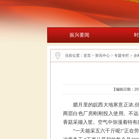
振兴要闻
时
当前位置：
首页
>
资讯中心
>
专题专栏
>
乡
【编辑日期：202
腊月里的皖西大地寒意正浓,
两层白色厂房刚刚投入使用。不远
香菇采撷入筐。空气中弥漫着特有
“一天能采五六千斤呢!”正在