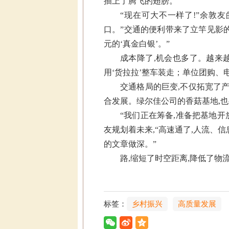
插上了腾飞的翅膀。
“现在可大不一样了!”余敦
口。”交通的便利带来了立竿见影的
元的‘真金白银’。”
成本降了,机会也多了。越来
用‘货拉拉’整车装走；单位团购、
交通格局的巨变,不仅拓宽了
合发展。绿尔佳公司的香菇基地,
“我们正在筹备,准备把基地开
友规划着未来,“高速通了,人流、
的文章做深。”
路,缩短了时空距离,降低了物
标签：
乡村振兴
高质量发展