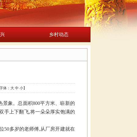
兴
乡村动态
字体：
大
中
小
】
景象。总面积800平方米、崭新的
双手上下翻飞,将一朵朵厚实饱满的
位50多岁的老师傅,从厂房开建就在