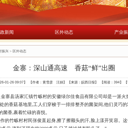
政新闻
区外动态
产业振
村振兴
>
区外动态
金寨：深山通高速 香菇“鲜”出圈
6-01-26 09:07】 【作者：黄雪彦 汪娟】 【来源：皖西日报】 【阅读：
394】
【
但金寨县汤家汇镇竹畈村的安徽绿尔佳食品有限公司却是一派火热
处的香菇基地里,工人们穿梭于一排排整齐的菌架间,他们灵巧的
的菌香,裹着忙碌的喜悦。
劳作的竹畈村村民张俊直起身,擦了擦额头的汗,脸上漾开笑容。这