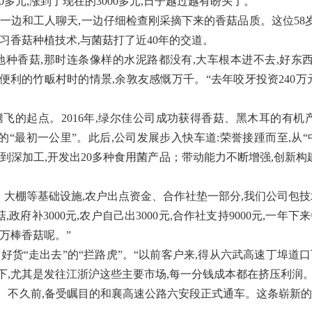
0多元,涨到了现在的3000多元,日子越过越有盼头了。”
一边和工人聊天,一边仔细检查刚采摘下来的香菇品质。这位58
学习香菇种植技术,与菌菇打了近40年的交道。
地种香菇,那时连条像样的水泥路都没有,大车根本进不去,好东
对便利的竹畈村时的情景,余敦友感慨万千。“去年咬牙投资240万
飞的起点。2016年,绿尔佳公司成功获得香菇、黑木耳的有机
山的“最初一公里”。此后,公司发展步入快车道:荣誉接踵而至,从
到深加工,开发出20多种食用菌产品；带动能力不断增强,创新构建
、大棚等基础设施,农户出点资金、合作社垫一部分,我们公司包
菇,政府补3000元,农户自己出3000元,合作社支持9000元,一年
0万棒香菇呢。”
好货“走出去”的“拦路虎”。“以前客户来,得从六武高速丁埠道口
下,尤其是发往江浙沪这些主要市场,每一分钱成本都在挤压利润
。不久前,备受瞩目的和襄高速公路六安段正式通车。这条崭新的