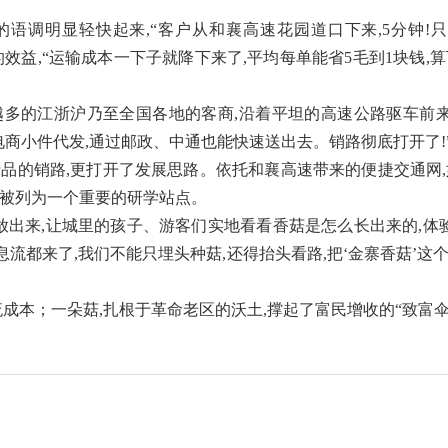
友的语调明显轻快起来,“客户从和襄高速花园道口下来,5分钟!
效益,“运输成本一下子就降下来了,平均每单能省5毛到1块钱,
越多的江浙沪乃至全国各地的客商,沿着平坦的高速公路驱车前来
电商小件代发,通过邮政、中通也能快速送出去。销路彻底打开了!
产品的销路,更打开了发展思路。依托和襄高速带来的便捷交通网,
也被列为一个重要的研学站点。
放出来,让城里的孩子、游客们实地看看香菇是怎么长出来的,体
信息流都来了,我们不能只埋头种菇,还得抬头看路,把‘金寨香菇’这
流成本；一朵菇,扎根于革命老区的沃土,撑起了富民增收的“致富伞