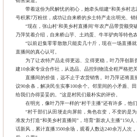
销售渠道。”
带着这份为民解忧的初心，她牵头组建“和美乡村志
号积累7万粉丝，成功让自来桥的乡土特产走出明光、销
“现在，张山村‘和美乡村直播间’年农产品带货额突破
乃萍笑着介绍，自来桥山芋、土鸡蛋、牛羊驴肉等特色农
“以前赶集零零散散只能卖几十斤，现在一场直播
直播间的真心认可。
为了让农特产品走得更远、立得更稳，叶乃萍创新探
建10余家专业合作社，从选品、品控到物流全程严格把
直播间的价值，远不止于农货销售。叶乃萍还将直播
议90余条，解决民生实事100余个。邻里间的小矛盾
给我们办得妥妥的。”这是村民们最朴实的评价。
在明光，像叶乃萍一样的“村干主播”还有许多，他
“村干部们从田埂走向屏前，角色在变，不变的是为
准发力打造“和美乡村直播间”，培育“新农人主播”150
话新风，累计直播3500余场，观看人数达240余万人次