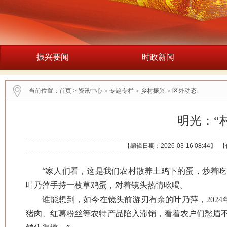
振兴要闻
时政新闻
当前位置：
首页
>
资讯中心
>
专题专栏
>
乡村振兴
>
区外动态
明光：“
【编辑日期：2026-03-16 08:4
“家人们看，这是我们农村散养土鸡下的蛋，炒着吃
叶乃萍手持一枚草鸡蛋，对着镜头热情吆喝。
谁能想到，如今在镜头前游刃有余的叶乃萍，202
猪肉、红薯粉丝等农特产品陷入滞销，看着农户们愁眉