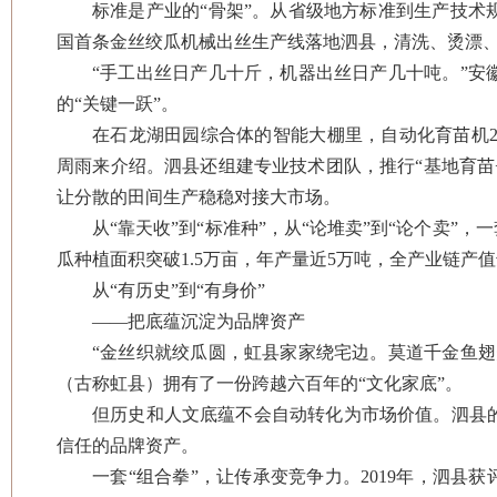
标准是产业的“骨架”。从省级地方标准到生产技术
国首条金丝绞瓜机械出丝生产线落地泗县，清洗、烫漂
“手工出丝日产几十斤，机器出丝日产几十吨。”
的“关键一跃”。
在石龙湖田园综合体的智能大棚里，自动化育苗机20
周雨来介绍。泗县还组建专业技术团队，推行“基地育苗
让分散的田间生产稳稳对接大市场。
从“靠天收”到“标准种”，从“论堆卖”到“论个卖”
瓜种植面积突破1.5万亩，年产量近5万吨，全产业链产值
从“有历史”到“有身价”
——把底蕴沉淀为品牌资产
“金丝织就绞瓜圆，虹县家家绕宅边。莫道千金鱼
（古称虹县）拥有了一份跨越六百年的“文化家底”。
但历史和人文底蕴不会自动转化为市场价值。泗县
信任的品牌资产。
一套“组合拳”，让传承变竞争力。2019年，泗县