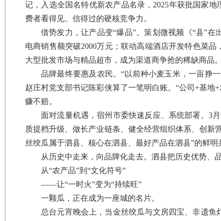
记，入选全国名特优新农产品名录，2025年获批国家
费者看得见、信得过的硬核竞争力。
借势发力，让产品变“爆品”。策划微视频《“县”
电商销售额突破2000万元；联动高端酒店开发特色菜
大型批发市场与精品超市，成为渠道商争抢的稀缺商品
品牌最终要惠及农民。“以前种小麦玉米，一亩挣
赵庄村党支部书记陈彩侠算了一笔明白账。“公司+基地+
赚不赔。
面对流量机遇，宿州市委快速反应、系统部署。3
质提档升级、做长产业链条、健全经营组织体系、创新
丝绞瓜属于泗县、核心在泗县、最好产品在泗县”的鲜明
从历史中走来，向品牌化走去。泗县把历史优势、品
从“农产品”到“文化符号”
——让“一时火”变为“持续旺”
一颗瓜，正在成为一座城的名片。
总台元宵晚会上，当金丝绞瓜与文房四宝、非遗鱼