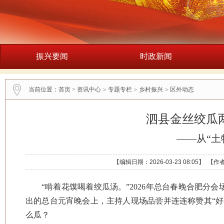
振兴要闻
时政新闻
当前位置：
首页
>
资讯中心
>
专题专栏
>
乡村振兴
>
区外动态
泗县金丝绞瓜
——从“土
【编辑日期：2026-03-23 08:05】
“啃着花馍喝着绞瓜汤。”2026年总台春晚合肥
出的总台元宵晚会上，主持人‌现场品尝并连连称赞其“
么瓜？