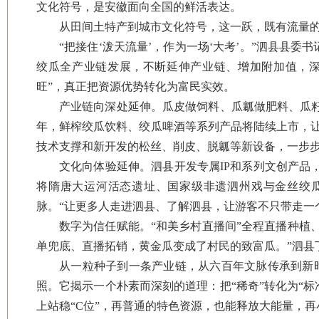
文化符号，是安徽面向全国的鲜活表达。
从田间土特产到城市文化符号，这一跃，既有流量
“把接住‘泼天流量’，作为一场‘大考’。”泗县县
绞瓜全产业链发展，不断延伸产业链、增加附加值，深
旺”，真正把资源优势转化为富民实效。
产业链向深处延伸。瓜皮做饲料、瓜瓤做肥料、瓜籽
年，鲜榨绞瓜饮料、绞瓜啤酒等系列产品将陆续上市，
技术支撑和新开发的松丝、削皮、脱瓤等新设备，一步
文化向体验延伸。泗县开发专属IP和系列文创产品，
将隋唐大运河活态遗址、国家级非遗泗州戏与金丝绞
脉。“让更多人走进泗县、了解泗县，让游客不只带走一
数字为信任赋能。“和美乡村直播间”全程直播种植
单兜底、直播拓销，黄金瓜变成了村民的致富瓜。”泗县
从一粒种子到一条产业链，从六百年文脉传承到新时
照。它揭示一个朴素而深刻的道理：把“稀奇”转化为“标准
上站稳“C位”，再普通的特色资源，也能释放大能量，