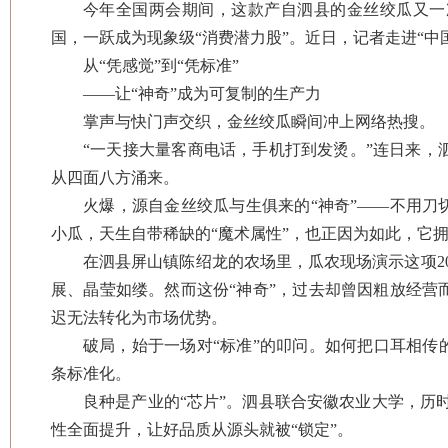
今年全国两会期间，这款产自泗县的金丝绞瓜又一
国，一跃成为现象级“消费潜力股”。近日，记者走进“中
从“凭感觉”到“凭标准”
——让“神奇”成为可复制的生产力
掌声与快门声交织，金丝绞瓜瞬间冲上网络热搜。
“一天接大量客商电话，手机打到发烫。”连日来
从四面八方涌来。
火爆，源自金丝绞瓜与生俱来的“神奇”——不用刀
小瓜，天生自带稀缺的“魔术属性”，也正因为如此，它
在泗县屏山镇陈绍龙的农场里，瓜农现场演示这项20
展、晶莹如缕。然而这份“神奇”，过去却曾因粗放经
迟无法转化为市场优势。
破局，始于一场对“标准”的叩问。如何把口耳相传
条标准化。
良种是产业的“芯片”。泗县联合安徽农业大学，历时
性全面提升，让好品质从源头就被“锁定”。