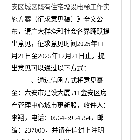
安区城区既有住宅增设电梯工作实
施方案
（征求意见稿）》全文公
布，请广大群众和社会各界踊跃提
出意见，征求意见时间
2025
年
11
月
21
日至
2025
年
12
月
21
日止。提
出意见可以通过以下方式：
一、通过信函方式将意见寄
至：六安市建设大厦
511
金安区房
产管理中心城市更新股
，收件人：
李翔，电话：
0564
-
3954554
，邮
编：
237000
，
并请在信封上注明