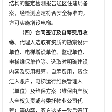
结构
的鉴定检测报告送区住建局备
案，
经检测鉴定符合安全标准的，
方可实施增设电梯。
（四）合同签订及自筹费用收
代理人
选取
有资质的
勘察
设计
缴。
单位
、
电梯增设单位
、监理单位、
电梯维保单位等。选取时明确
建设
内容及费用概算，自筹费用，
资金
汇入账户，电梯运行维保管理人
（单位）及
维
保
方案
（
维保由产权
人全权负责或者委托物业公司代
管
）
等内容
，
双方达成一致
后
签订