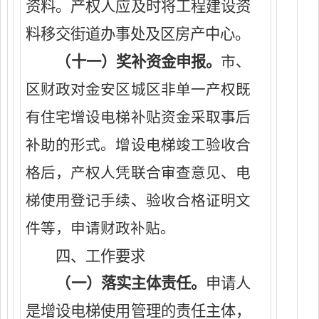
资料。产权人应及时将工程建设资
料移交街道办事处及区房产中心。
（
十一
）
奖补资金申报。
市、
区财政对
金安区城区
非单一产权既
有住宅
增设
电梯补贴资金采取事后
补助的形式
。增设
电梯竣工验收合
格后，
产权人
凭联合审查意见、电
梯使用登记手续、验收合格证明文
件等，申请财政补贴
。
四
、工作要求
（
一
）落实主体责任。
申请人
是
增设
电梯使用管理的责任主体，