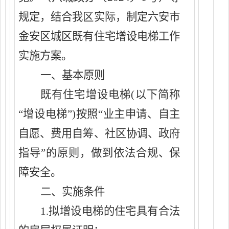
规定，结合我
区
实际，制定六安市
金安
区
城区
既有住宅
增设
电梯工作
实施
方案
。
一、基本原则
既有住宅
增设
电梯
(以下简称
“
增设
电梯
”)
按照
“
业主
申请
、
自主
自愿、费用自筹、
社区
协调
、政府
指导
”
的原则
，
做到
依法合规、保
障安全
。
二、实施条件
1.拟
增设
电梯的住宅具有合法