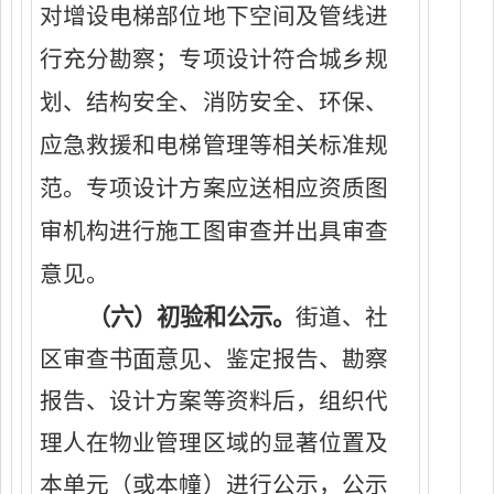
对增设电梯部位地下空间及管线进
行充分勘察；
专项设计符合城乡规
划、结构安全、消防安全、环保、
应急救援和电梯管理等相关标准规
范。专项设计方案应送相应资质图
审机构进行施工图审查并出具审查
意见。
（
六
）
初验和公示。
街道
、
社
书面意见
区审查
、鉴定报告、勘察
报告、设计
方案
等资料后
，组织
代
理人
在物业管理区域的显著位置及
本单元（或本幢）进行公示，公示