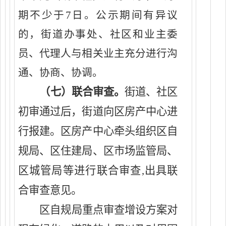
期不少于
7日。公示期间有异议
的，街道办事处、社区和业主委
员
、
代理人与相关
业主充分进行沟
通
、
协商
、
协调
。
（
七
）
联合审查。
街道、社区
初审通过后，街道向区房产中心进
行报建。区房产中心牵头组织区自
规局、区住建局
、
区
市场监管
局
、
区
城管
局
等进行联合审查
,出具联
合审查意见。
区自规局重点审查增设方案对