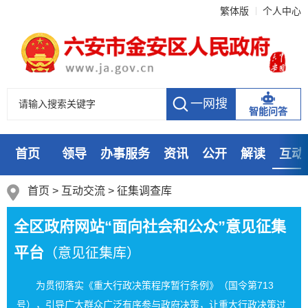
繁体版
个人中心
智能问答
首页
领导
办事服务
资讯
公开
解读
互动
数据
走进
首页
>
互动交流
>
征集调查库
全区政府网站“面向社会和公众”意见征集
平台
（意见征集库）
为贯彻落实《重大行政决策程序暂行条例》（国令第713
号），引导广大群众广泛有序参与政府决策，让重大行政决策过