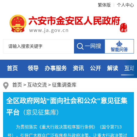
繁体版
个人中心
智能问答
首页
领导
办事服务
资讯
公开
解读
互动
数据
走进
首页
>
互动交流
>
征集调查库
全区政府网站“面向社会和公众”意见征集
平台
（意见征集库）
为贯彻落实《重大行政决策程序暂行条例》（国令第713
号），引导广大群众广泛有序参与政府决策，让重大行政决策过