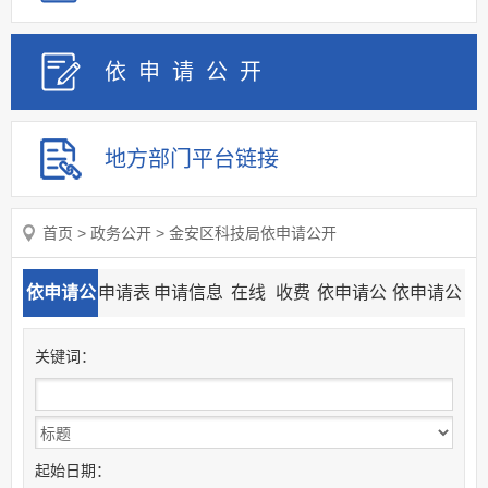
依申请
公
开
地方部门
平台链接
首页
>
政务公开
>
金安区科技局依申请公开
依申请公
申请表
申请信息
在线
收费
依申请公
依申请公
开目录
下载
流程图
申请
标准
开查询
开统计
关
键
词：
起始日期：