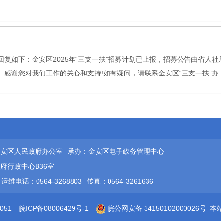
复如下：金安区2025年“三支一扶”招募计划已上报，招募公告由省人
谢您对我们工作的关心和支持!如有疑问，请联系金安区“三支一扶”办，联系电
金安区人民政府办公室
承办：金安区电子政务管理中心
府行政中心B36室
运维电话：0564-3268803
传真：0564-3261636
051
皖ICP备08006429号-1
皖公网安备 34150102000026号
本