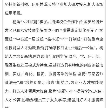
坚持创新引领、研用并重,支持企业加大研发投入,扩大市场
应用场景。
稳落“人才赋能”棋子。搭建校企合作平台,金安经济开
发区已和六安技师学院围绕不同企业需求定制化开设了“零
壹班”“中泰班”“强龙班”“鑫林班”4个“订制班”,打破重点企
业技能型人才短缺瓶颈,打通学校到企业“最后一公里”。构
筑人才培育高地,创办映山红双创学院,以产、学、研、创、
融互生链发展模式为特色,通过打造具有特色的创业创新培
训、实践、孵化、投资、服务等系列课程,坚持“专家名师
请进来”和“培养对象走出去”相结合,为专业人才赋能聚
力。打造人才留用大舞台,聚焦“关键小事”,提供“拎包入住”
人才公寓,协助办理员工子女入学等,建强用好人才服务阵