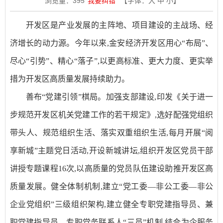
浏览量：
395
我要纠错
【字体：
大
中
小
】
开发区是产业发展的主阵地、项目建设的主战场、经
济增长的动力源。今年以来,金安经济开发区用心“布局”、
尽心“引势”、精心“落子”,以更高标准、更大力度、更实举
措为开发区高质量发展持续助力。
善布“党建引领”棋局。加强支部建设,印发《关于进一
步规范开发区机关党建工作的若干规定》,选好配强党组织
带头人、规范组织生活、落实双重组织生活,每月开展“阅
享新城”主题党日活动,开设新城讲坛,组织开发区党员干部
讲授专题课程16次,以高质量的党员队伍建设助推开发区高
质量发展。健全体制机制,建立“党工委—非公工委—非公
企业党组织”三级组织架构,建立健全专职党建指导员、兼
职党建指导员、专职党务联系人“三员”机制,结合为企服务