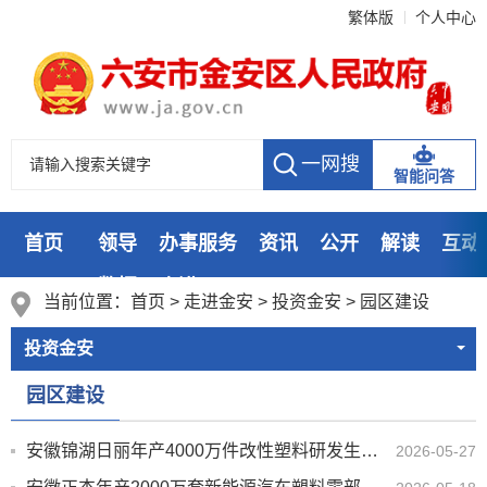
繁体版
个人中心
智能问答
首页
领导
办事服务
资讯
公开
解读
互动
数据
走进
当前位置：
首页
>
走进金安
>
投资金安
>
园区建设
投资金安
园区建设
安徽锦湖日丽年产4000万件改性塑料研发生产项目正式开工
2026-05-27