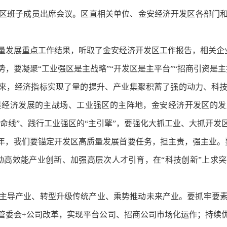
区班子成员出席会议。区直相关单位、金安经济开发区各部门
高质量发展重点工作结果，听取了金安经济开发区工作报告，相关
，要凝聚“工业强区是主战略”“开发区是主平台”“招商引资是
以来，经济指标实现了量的提升、产业集聚积蓄了强的动力、科
经济发展的主战场、工业强区的主阵地，金安经济开发区的发
生命线”、践行工业强区的“主引擎”，要强化大抓工业、大抓开
官之年，我们要锚定开发区高质量发展首要任务，担主责，强主业
动高效能产业创新、加强高层次人才引育，在“科技创新”上求
主导产业、转型升级传统产业、乘势推动未来产业。要抓牢要
管委会+公司改革，实现平台公司、招商公司市场化运作；持续