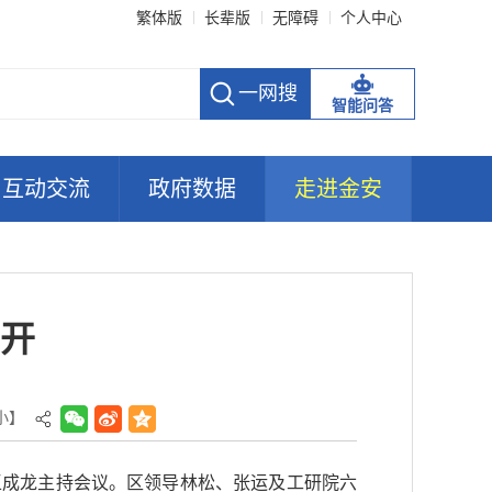
繁体版
长辈版
无障碍
个人中心
智能问答
互动交流
政府数据
走进金安
开
小
】
王成龙主持会议。区领导林松、张运及工研院六